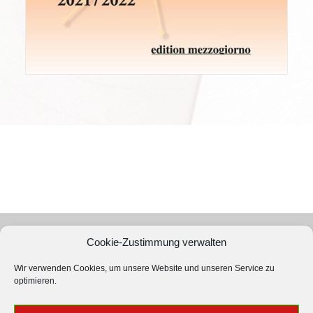
Cookie-Zustimmung verwalten
PROverbis e.U.
Wir verwenden Cookies, um unsere Website und unseren Service zu
Verlagsservice und Verlag
optimieren.
Obere Donaustr. 21/1/8
1020 Wien, Österreich