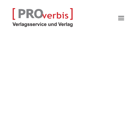
Verlagsservice
Verlag
Proindex – Kalender
Selfpublisher-Programm
Autoren