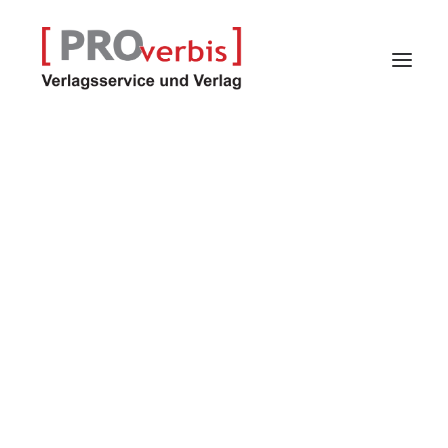
Verlagsservice
Verlag
Proindex – Kalender
Selfpublisher-Programm
Autoren