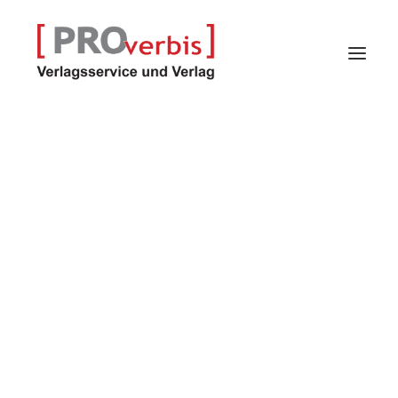
Verlagsservice
Verlag
Proindex – Kalender
Selfpublisher-Programm
Autoren
Ernst Bieber