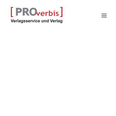
Verlagsservice
Verlag
Proindex – Kalender
Selfpublisher-Programm
Autoren