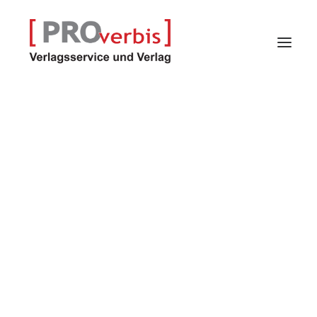
Verlagsservice
Verlag
Proindex – Kalender
Selfpublisher-Programm
Autoren