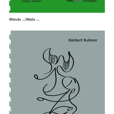
Wände .../Walls ...