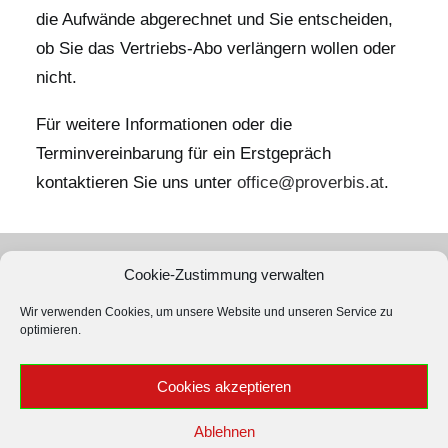
die Aufwände abgerechnet und Sie entscheiden,
ob Sie das Vertriebs-Abo verlängern wollen oder
nicht.
Für weitere Informationen oder die
Terminvereinbarung für ein Erstgepräch
kontaktieren Sie uns unter
office@proverbis.at
.
Cookie-Zustimmung verwalten
PROverbis e.U.
Wir verwenden Cookies, um unsere Website und unseren Service zu
Verlagsservice und Verlag
optimieren.
Obere Donaustr. 21/1/8
1020 Wien, Österreich
Cookies akzeptieren
T:
+43 1 2763593
M:
office@proverbis.at
Ablehnen