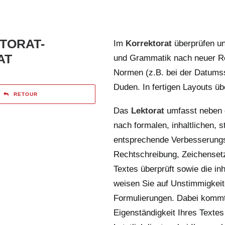
TORAT-
Im
Korrektorat
überprüfen un
AT
und Grammatik nach neuer Re
Normen (z.B. bei der Datums
Duden. In fertigen Layouts ü
RETOUR
Das
Lektorat
umfasst neben d
nach formalen, inhaltlichen, 
entsprechende Verbesserungs
Rechtschreibung, Zeichensetz
Textes überprüft sowie die in
weisen Sie auf Unstimmigkeite
Formulierungen. Dabei kommt
Eigenständigkeit Ihres Textes 